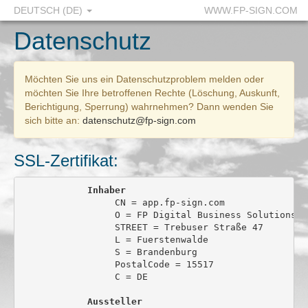
DEUTSCH (DE)
WWW.FP-SIGN.COM
Datenschutz
Möchten Sie uns ein Datenschutzproblem melden oder
möchten Sie Ihre betroffenen Rechte (Löschung, Auskunft,
Berichtigung, Sperrung) wahrnehmen? Dann wenden Sie
sich bitte an:
datenschutz@fp-sign.com
SSL-Zertifikat:
Inhaber
                 CN = app.fp-sign.com

                 O = FP Digital Business Solutions Gm
                 STREET = Trebuser Straße 47

                 L = Fuerstenwalde

                 S = Brandenburg

                 PostalCode = 15517

                 C = DE

Aussteller