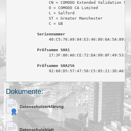
                 CN = COMODO Extended Validation Sec
                 O = COMODO CA Limited

                 L = Salford

                 ST = Greater Manchester

                 C = GB

Seriennummer
                 40:C5:76:A9:84:E3:46:80:6A:5A:89:0C:
Prüfsumme SHA1
                 17:3F:80:A0:CE:72:DA:09:8F:49:53:44
Prüfsumme SHA256
                 92:60:D5:57:47:56:C5:85:21:3D:A6:6C
Dokumente:
Datenschutzerklärung
Datenschutzblatt