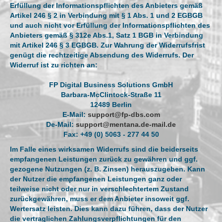
Erfüllung der Informationspflichten des Anbieters gemäß
Artikel 246 § 2 in Verbindung mit § 1 Abs. 1 und 2 EGBGB
und auch nicht vor Erfüllung der Informationspflichten des
Anbieters gemäß § 312e Abs.1, Satz 1 BGB in Verbindung
mit Artikel 246 § 3 EGBGB. Zur Wahrung der Widerrufsfrist
genügt die rechtzeitige Absendung des Widerrufs. Der
Widerruf ist zu richten an:
FP Digital Business Solutions GmbH
Barbara-McClintock-Straße 11
12489 Berlin
E-Mail:
support@fp-dbs.com
De-Mail:
support@mentana.de-mail.de
Fax: +49 (0) 5063 - 277 44 50
Im Falle eines wirksamen Widerrufs sind die beiderseits
empfangenen Leistungen zurück zu gewähren und ggf.
gezogene Nutzungen (z. B. Zinsen) herauszugeben. Kann
der Nutzer die empfangenen Leistungen ganz oder
teilweise nicht oder nur in verschlechtertem Zustand
zurückgewähren, muss er dem Anbieter insoweit ggf.
Wertersatz leisten. Dies kann dazu führen, dass der Nutzer
die vertraglichen Zahlungsverpflichtungen für den