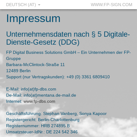
DEUTSCH (AT)
WWW.FP-SIGN.COM
Impressum
Unternehmensdaten nach § 5 Digitale-
Dienste-Gesetz (DDG)
FP Digital Business Solutions GmbH – Ein Unternehmen der FP-
Gruppe
Barbara-McClintock-Straße 11
12489 Berlin
Support (nur Vertragskunden): +49 (0) 3361 6809410
E-Mail: info(at)fp-dbs.com
De-Mail: info(at)mentana.de-mail.de
Internet:
www.fp-dbs.com
Geschäftsführung: Stephan Vanberg, Sonya Kapoor
Registergericht: Berlin-Charlottenburg
Registernummer: HRB 274895 B
Umsatzsteuer-IdNr.: DE 224 542 346