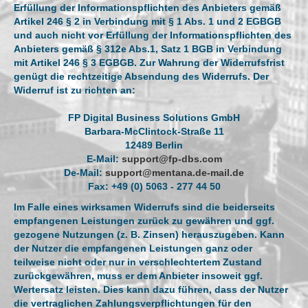
Erfüllung der Informationspflichten des Anbieters gemäß
Artikel 246 § 2 in Verbindung mit § 1 Abs. 1 und 2 EGBGB
und auch nicht vor Erfüllung der Informationspflichten des
Anbieters gemäß § 312e Abs.1, Satz 1 BGB in Verbindung
mit Artikel 246 § 3 EGBGB. Zur Wahrung der Widerrufsfrist
genügt die rechtzeitige Absendung des Widerrufs. Der
Widerruf ist zu richten an:
FP Digital Business Solutions GmbH
Barbara-McClintock-Straße 11
12489 Berlin
E-Mail:
support@fp-dbs.com
De-Mail:
support@mentana.de-mail.de
Fax: +49 (0) 5063 - 277 44 50
Im Falle eines wirksamen Widerrufs sind die beiderseits
empfangenen Leistungen zurück zu gewähren und ggf.
gezogene Nutzungen (z. B. Zinsen) herauszugeben. Kann
der Nutzer die empfangenen Leistungen ganz oder
teilweise nicht oder nur in verschlechtertem Zustand
zurückgewähren, muss er dem Anbieter insoweit ggf.
Wertersatz leisten. Dies kann dazu führen, dass der Nutzer
die vertraglichen Zahlungsverpflichtungen für den