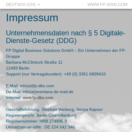
DEUTSCH (CH)
WWW.FP-SIGN.COM
Impressum
Unternehmensdaten nach § 5 Digitale-
Dienste-Gesetz (DDG)
FP Digital Business Solutions GmbH – Ein Unternehmen der FP-
Gruppe
Barbara-McClintock-Straße 11
12489 Berlin
Support (nur Vertragskunden): +49 (0) 3361 6809410
E-Mail: info(at)fp-dbs.com
De-Mail: info(at)mentana.de-mail.de
Internet:
www.fp-dbs.com
Geschäftsführung: Stephan Vanberg, Sonya Kapoor
Registergericht: Berlin-Charlottenburg
Registernummer: HRB 274895 B
Umsatzsteuer-IdNr.: DE 224 542 346