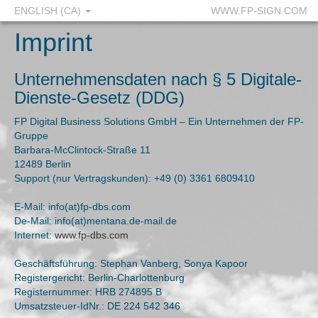
ENGLISH (CA)
WWW.FP-SIGN.COM
Imprint
Unternehmensdaten nach § 5 Digitale-
Dienste-Gesetz (DDG)
FP Digital Business Solutions GmbH – Ein Unternehmen der FP-
Gruppe
Barbara-McClintock-Straße 11
12489 Berlin
Support (nur Vertragskunden): +49 (0) 3361 6809410
E-Mail: info(at)fp-dbs.com
De-Mail: info(at)mentana.de-mail.de
Internet:
www.fp-dbs.com
Geschäftsführung: Stephan Vanberg, Sonya Kapoor
Registergericht: Berlin-Charlottenburg
Registernummer: HRB 274895 B
Umsatzsteuer-IdNr.: DE 224 542 346