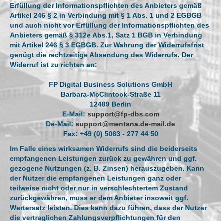
Erfüllung der Informationspflichten des Anbieters gemäß
Artikel 246 § 2 in Verbindung mit § 1 Abs. 1 und 2 EGBGB
und auch nicht vor Erfüllung der Informationspflichten des
Anbieters gemäß § 312e Abs.1, Satz 1 BGB in Verbindung
mit Artikel 246 § 3 EGBGB. Zur Wahrung der Widerrufsfrist
genügt die rechtzeitige Absendung des Widerrufs. Der
Widerruf ist zu richten an:
FP Digital Business Solutions GmbH
Barbara-McClintock-Straße 11
12489 Berlin
E-Mail:
support@fp-dbs.com
De-Mail:
support@mentana.de-mail.de
Fax: +49 (0) 5063 - 277 44 50
Im Falle eines wirksamen Widerrufs sind die beiderseits
empfangenen Leistungen zurück zu gewähren und ggf.
gezogene Nutzungen (z. B. Zinsen) herauszugeben. Kann
der Nutzer die empfangenen Leistungen ganz oder
teilweise nicht oder nur in verschlechtertem Zustand
zurückgewähren, muss er dem Anbieter insoweit ggf.
Wertersatz leisten. Dies kann dazu führen, dass der Nutzer
die vertraglichen Zahlungsverpflichtungen für den