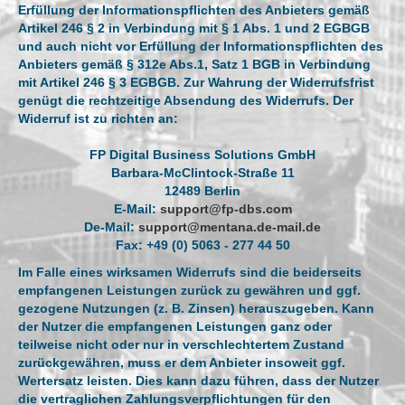
Erfüllung der Informationspflichten des Anbieters gemäß
Artikel 246 § 2 in Verbindung mit § 1 Abs. 1 und 2 EGBGB
und auch nicht vor Erfüllung der Informationspflichten des
Anbieters gemäß § 312e Abs.1, Satz 1 BGB in Verbindung
mit Artikel 246 § 3 EGBGB. Zur Wahrung der Widerrufsfrist
genügt die rechtzeitige Absendung des Widerrufs. Der
Widerruf ist zu richten an:
FP Digital Business Solutions GmbH
Barbara-McClintock-Straße 11
12489 Berlin
E-Mail:
support@fp-dbs.com
De-Mail:
support@mentana.de-mail.de
Fax: +49 (0) 5063 - 277 44 50
Im Falle eines wirksamen Widerrufs sind die beiderseits
empfangenen Leistungen zurück zu gewähren und ggf.
gezogene Nutzungen (z. B. Zinsen) herauszugeben. Kann
der Nutzer die empfangenen Leistungen ganz oder
teilweise nicht oder nur in verschlechtertem Zustand
zurückgewähren, muss er dem Anbieter insoweit ggf.
Wertersatz leisten. Dies kann dazu führen, dass der Nutzer
die vertraglichen Zahlungsverpflichtungen für den