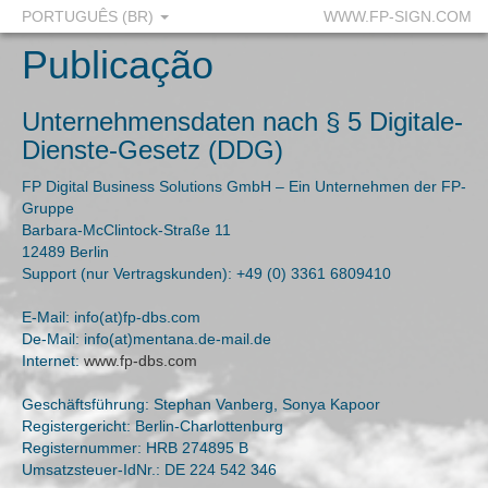
PORTUGUÊS (BR)
WWW.FP-SIGN.COM
Publicação
Unternehmensdaten nach § 5 Digitale-
Dienste-Gesetz (DDG)
FP Digital Business Solutions GmbH – Ein Unternehmen der FP-
Gruppe
Barbara-McClintock-Straße 11
12489 Berlin
Support (nur Vertragskunden): +49 (0) 3361 6809410
E-Mail: info(at)fp-dbs.com
De-Mail: info(at)mentana.de-mail.de
Internet:
www.fp-dbs.com
Geschäftsführung: Stephan Vanberg, Sonya Kapoor
Registergericht: Berlin-Charlottenburg
Registernummer: HRB 274895 B
Umsatzsteuer-IdNr.: DE 224 542 346