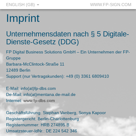
ENGLISH (GB)
WWW.FP-SIGN.COM
Imprint
Unternehmensdaten nach § 5 Digitale-
Dienste-Gesetz (DDG)
FP Digital Business Solutions GmbH – Ein Unternehmen der FP-
Gruppe
Barbara-McClintock-Straße 11
12489 Berlin
Support (nur Vertragskunden): +49 (0) 3361 6809410
E-Mail: info(at)fp-dbs.com
De-Mail: info(at)mentana.de-mail.de
Internet:
www.fp-dbs.com
Geschäftsführung: Stephan Vanberg, Sonya Kapoor
Registergericht: Berlin-Charlottenburg
Registernummer: HRB 274895 B
Umsatzsteuer-IdNr.: DE 224 542 346