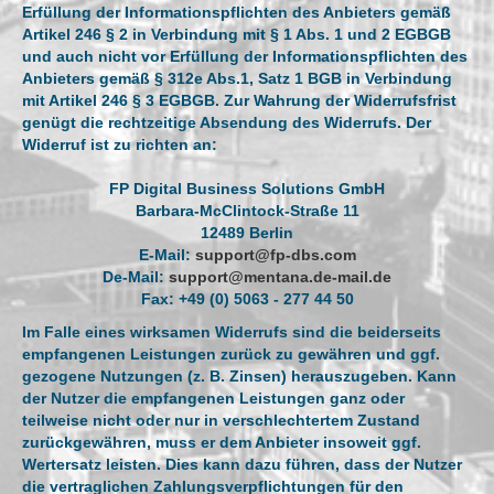
Erfüllung der Informationspflichten des Anbieters gemäß
Artikel 246 § 2 in Verbindung mit § 1 Abs. 1 und 2 EGBGB
und auch nicht vor Erfüllung der Informationspflichten des
Anbieters gemäß § 312e Abs.1, Satz 1 BGB in Verbindung
mit Artikel 246 § 3 EGBGB. Zur Wahrung der Widerrufsfrist
genügt die rechtzeitige Absendung des Widerrufs. Der
Widerruf ist zu richten an:
FP Digital Business Solutions GmbH
Barbara-McClintock-Straße 11
12489 Berlin
E-Mail:
support@fp-dbs.com
De-Mail:
support@mentana.de-mail.de
Fax: +49 (0) 5063 - 277 44 50
Im Falle eines wirksamen Widerrufs sind die beiderseits
empfangenen Leistungen zurück zu gewähren und ggf.
gezogene Nutzungen (z. B. Zinsen) herauszugeben. Kann
der Nutzer die empfangenen Leistungen ganz oder
teilweise nicht oder nur in verschlechtertem Zustand
zurückgewähren, muss er dem Anbieter insoweit ggf.
Wertersatz leisten. Dies kann dazu führen, dass der Nutzer
die vertraglichen Zahlungsverpflichtungen für den