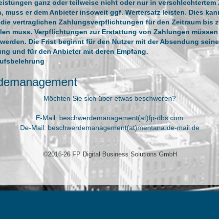
stungen ganz oder teilweise nicht oder nur in verschlechtertem
 muss er dem Anbieter insoweit ggf. Wertersatz leisten. Dies kan
 die vertraglichen Zahlungsverpflichtungen für den Zeitraum bis 
llen muss. Verpflichtungen zur Erstattung von Zahlungen müssen
 werden. Die Frist beginnt für den Nutzer mit der Absendung seine
ung und für den Anbieter mit deren Empfang.
rufsbelehrung
demanagement
Möchten Sie sich über etwas beschweren?
E-Mail: beschwerdemanagement(at)fp-dbs.com
De-Mail: beschwerdemanagement(at)mentana.de-mail.de
©2016-26 FP Digital Business Solutions GmbH