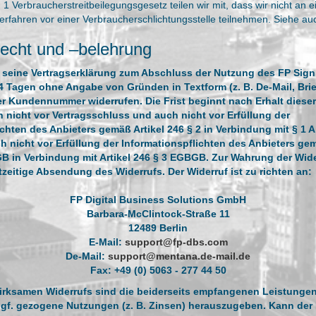
 Verbraucherstreitbeilegungsgesetz teilen wir mit, dass wir nicht an 
verfahren vor einer Verbraucherschlichtungsstelle teilnehmen. Siehe a
recht und –belehrung
 seine Vertragserklärung zum Abschluss der Nutzung des FP Sign
4 Tagen ohne Angabe von Gründen in Textform (z. B. De-Mail, Brief
r Kundennummer widerrufen. Die Frist beginnt nach Erhalt dieser
h nicht vor Vertragsschluss und auch nicht vor Erfüllung der
ichten des Anbieters gemäß Artikel 246 § 2 in Verbindung mit § 1 A
nicht vor Erfüllung der Informationspflichten des Anbieters ge
GB in Verbindung mit Artikel 246 § 3 EGBGB. Zur Wahrung der Wide
tzeitige Absendung des Widerrufs. Der Widerruf ist zu richten an:
FP Digital Business Solutions GmbH
Barbara-McClintock-Straße 11
12489 Berlin
E-Mail:
support@fp-dbs.com
De-Mail:
support@mentana.de-mail.de
Fax: +49 (0) 5063 - 277 44 50
wirksamen Widerrufs sind die beiderseits empfangenen Leistunge
f. gezogene Nutzungen (z. B. Zinsen) herauszugeben. Kann der 