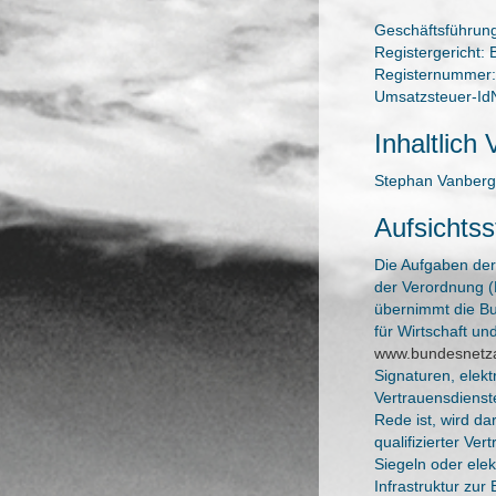
Geschäftsführun
Registergericht: 
Registernummer
Umsatzsteuer-Id
Inhaltlich 
Stephan Vanberg
Aufsichts
Die Aufgaben der 
der Verordnung (
übernimmt die B
für Wirtschaft un
www.bundesnetza
Signaturen, elekt
Vertrauensdienste
Rede ist, wird da
qualifizierter Ve
Siegeln oder ele
Infrastruktur zu