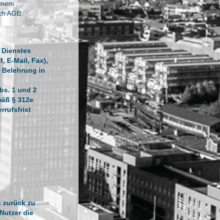
einem
uch AGB.
 Dienstes
, E-Mail, Fax),
 Belehrung in
bs. 1 und 2
mäß § 312e
rrufsfrist
n zurück zu
Nutzer die