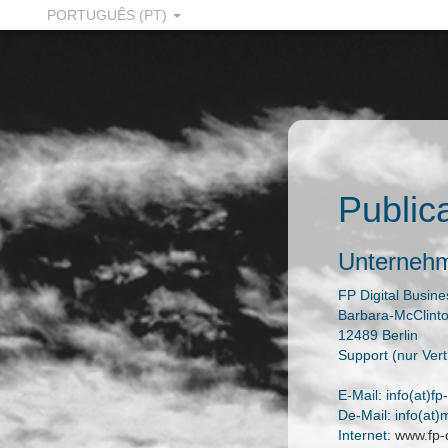
PORTUGUÊS (PT)
Public
Unternehm
FP Digital Busi
Barbara-McClinto
12489 Berlin
Support (nur Ver
E-Mail: info(at)f
De-Mail: info(at
Internet:
www.fp-