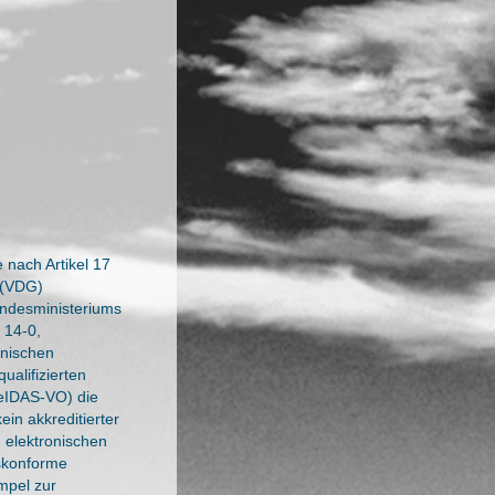
 nach Artikel 17
 (VDG)
ndesministeriums
 14-0,
onischen
ualifizierten
 eIDAS-VO) die
ein akkreditierter
, elektronischen
eskonforme
mpel zur