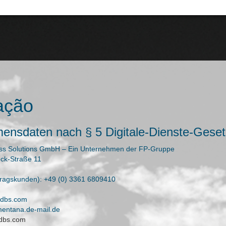
ação
ensdaten nach § 5 Digitale-Dienste-Gese
ness Solutions GmbH – Ein Unternehmen der FP-Gruppe
ck-Straße 11
tragskunden): +49 (0) 3361 6809410
p-dbs.com
)mentana.de-mail.de
dbs.com