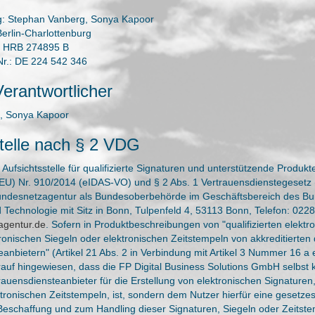
g: Stephan Vanberg, Sonya Kapoor
Berlin-Charlottenburg
: HRB 274895 B
Nr.: DE 224 542 346
Verantwortlicher
, Sonya Kapoor
stelle nach § 2 VDG
Aufsichtsstelle für qualifizierte Signaturen und unterstützende Produkte
EU) Nr. 910/2014 (eIDAS-VO) und § 2 Abs. 1 Vertrauensdienstegesetz
undesnetzagentur als Bundesoberbehörde im Geschäftsbereich des Bu
d Technologie mit Sitz in Bonn, Tulpenfeld 4, 53113 Bonn, Telefon: 0228
gentur.de
. Sofern in Produktbeschreibungen von "qualifizierten elektr
ronischen Siegeln oder elektronischen Zeitstempeln von akkreditierten q
anbietern" (Artikel 21 Abs. 2 in Verbindung mit Artikel 3 Nummer 16 a
rauf hingewiesen, dass die FP Digital Business Solutions GmbH selbst k
rtrauensdiensteanbieter für die Erstellung von elektronischen Signaturen
ktronischen Zeitstempeln, ist, sondern dem Nutzer hierfür eine gesetz
r Beschaffung und zum Handling dieser Signaturen, Siegeln oder Zeitste