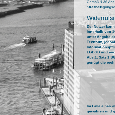
Gemäß § 36 Abs. 1
Streitbeilegungs
Widerrufs
Der Nutzer kann
innerhalb von 1
unter Angabe de
Textform, jedoc
Informationspfl
EGBGB und auch 
Abs.1, Satz 1 B
genügt die rech
Im Falle eines 
gewähren und gg