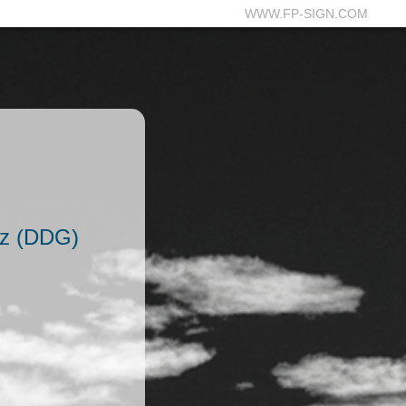
WWW.FP-SIGN.COM
tz (DDG)