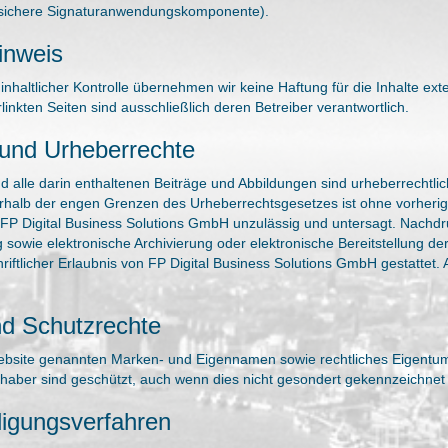
 (sichere Signaturanwendungskomponente).
inweis
r inhaltlicher Kontrolle übernehmen wir keine Haftung für die Inhalte ext
rlinkten Seiten sind ausschließlich deren Betreiber verantwortlich.
 und Urheberrechte
d alle darin enthaltenen Beiträge und Abbildungen sind urheberrechtlic
halb der engen Grenzen des Urheberrechtsgesetzes ist ohne vorherige 
P Digital Business Solutions GmbH unzulässig und untersagt. Nachd
 sowie elektronische Archivierung oder elektronische Bereitstellung der
hriftlicher Erlaubnis von FP Digital Business Solutions GmbH gestattet. 
d Schutzrechte
Website genannten Marken- und Eigennamen sowie rechtliches Eigentum
Inhaber sind geschützt, auch wenn dies nicht gesondert gekennzeichnet 
iligungsverfahren